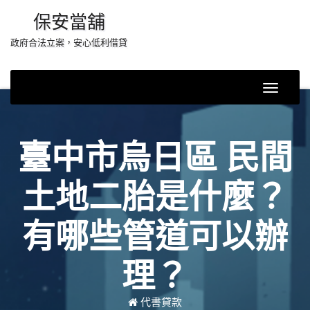
Skip
保安當舖
to
政府合法立案，安心低利借貸
content
Toggle
Navigati
臺中市烏日區 民間
土地二胎是什麼？
有哪些管道可以辦
理？
代書貸款