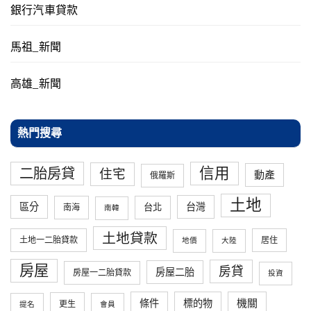
銀行汽車貸款
馬祖_新聞
高雄_新聞
熱門搜尋
信用
二胎房貸
住宅
動產
俄羅斯
土地
區分
台灣
台北
南海
南韓
土地貸款
土地一二胎貸款
居住
地價
大陸
房屋
房貸
房屋二胎
房屋一二胎貸款
投資
條件
標的物
機關
更生
提名
會員