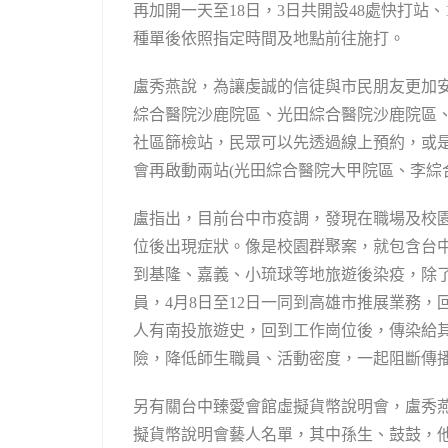
再加開一天至18日，3日共開設48處快打站、
種單後依照指定時間及地點前往施打。
盧秀燕說，為讓虔誠的信徒與市民朋友更加
綜合醫院沙鹿院區、光田綜合醫院沙鹿院區
社區篩檢站，民眾可以先透過線上預約，或是
會再啟動兩站(光田綜合醫院大甲院區、李綜
盧指出，目前台中市疫調，發現在職場及校
位後出現症狀。像是校園群聚案，就包含台
到基隆、嘉義、小琉球等地旅遊後染疫，除
員，4月8日至12日一同到高雄市推展業務
人有南投旅遊史，回到工作崗位後，傳染給
險，降低師生職員、活動密度，一起阻斷傳
另有關台中臻愛會館虛擬貨幣說明會，盧秀燕
擬貨幣說明會藝人名單，其中孫生、鼓鼓，他