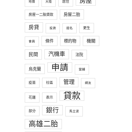
房屋
居住
地價
大陸
房屋二胎
房屋一二胎貸款
房貸
更生
投資
提名
條件
標的物
機關
會員
汽機車
民間
法院
申請
烏克蘭
當鋪
管理
疫苗
社區
網友
貸款
花蓮
表示
銀行
部分
馬立波
高雄二胎