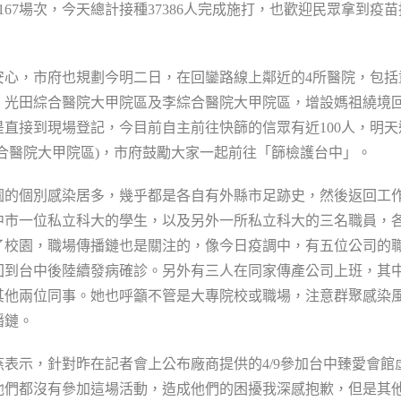
167場次，今天總計接種37386人完成施打，也歡迎民眾拿到疫苗
安心，市府也規劃今明二日，在回鑾路線上鄰近的4所醫院，包括
、光田綜合醫院大甲院區及李綜合醫院大甲院區，增設媽祖繞境
直接到現場登記，今目前自主前往快篩的信眾有近100人，明天
合醫院大甲院區)，市府鼓勵大家一起前往「篩檢護台中」。
園的個別感染居多，幾乎都是各自有外縣市足跡史，然後返回工
中市一位私立科大的學生，以及另外一所私立科大的三名職員，
了校園，職場傳播鏈也是關注的，像今日疫調中，有五位公司的
，回到台中後陸續發病確診。另外有三人在同家傳產公司上班，其
其他兩位同事。她也呼籲不管是大專院校或職場，注意群聚感染
播鏈。
表示，針對昨在記者會上公布廠商提供的4/9參加台中臻愛會館
們都沒有參加這場活動，造成他們的困擾我深感抱歉，但是其他