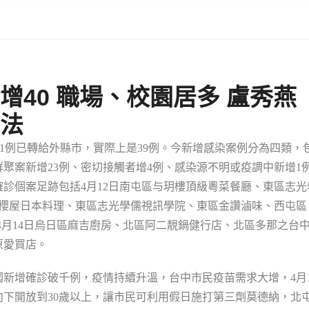
增40 職場、校園居多 盧秀燕
治法
其有1例已轉給外縣市，實際上是39例。今新增感染案例分為四類，
群聚案新增23例、密切接觸者增4例、感染源不明或疫調中新增1
診個案足跡包括4月12日南屯區与玥樓頂級粵菜餐廳、東區志光
區櫻屋日本料理、東區志光學儒視訊學院、東區金讚滷味、西屯區
；4月14日烏日區麻吉廚房、北區阿二靚鍋健行店、北區多那之台
原愛買店。
新增確診破千例，疫情持續升溫，台中市民疫苗需求大增，4月1
向下開放到30歲以上，讓市民可利用假日施打第三劑莫德納，北