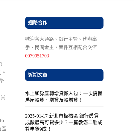
通路合作
歡迎各大通路、銀行主管、代辦高
手、民間金主，案件互相配合交流
0979951703
包
例。
近期文章
學
水上鄉房屋轉增貸懶人包：一次搞懂
中崇
房屋轉貸、增貸及轉增貸！
2025-01-17 新北市板橋區 銀行房貸
6
成數最高可貸多少？一篇教您二胎成
屯區
數申貸9成！