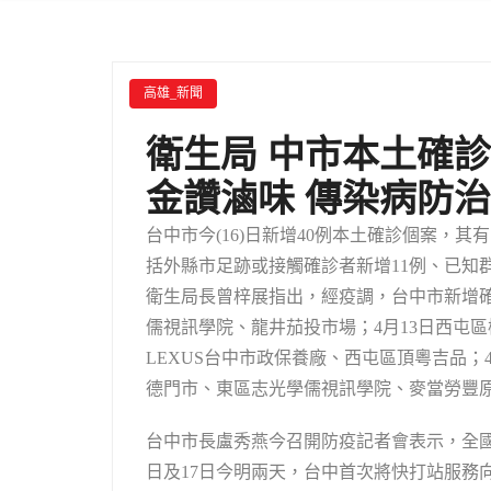
高雄_新聞
衛生局 中市本土確診
金讚滷味 傳染病防
台中市今(16)日新增40例本土確診個案，
括外縣市足跡或接觸確診者新增11例、已知
衛生局長曾梓展指出，經疫調，台中市新增確
儒視訊學院、龍井茄投市場；4月13日西屯
LEXUS台中市政保養廠、西屯區頂粵吉品
德門市、東區志光學儒視訊學院、麥當勞豐
台中市長盧秀燕今召開防疫記者會表示，全國
日及17日今明兩天，台中首次將快打站服務