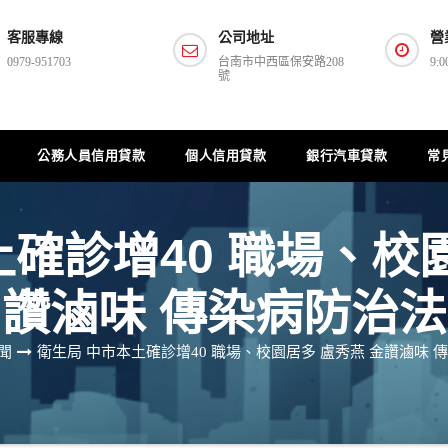
客服專線
公司地址
營
0979-951703
台南市中西區保安路208
9:0
號
公務人員信用貸款
個人信用貸款
銀行汽車貸款
常
確診增40 職場、校
讚滷味 傳染病防治法
聞
衛生局 中市本土確診增40 職場、校園居多 盧秀燕 金讚滷味 