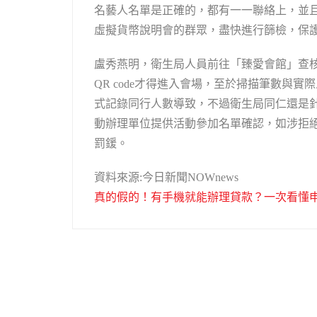
名藝人名單是正確的，都有一一聯絡上，並
虛擬貨幣說明會的群眾，盡快進行篩檢，保
盧秀燕明，衛生局人員前往「臻愛會館」查核
QR code才得進入會場，至於掃描筆數與
式記錄同行人數導致，不過衛生局同仁還是針
動辦理單位提供活動參加名單確認，如涉拒絕
罰鍰。
資料來源:今日新聞NOWnews
真的假的！有手機就能辦理貸款？一次看懂