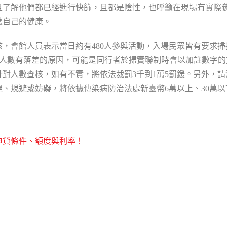
且了解他們都已經進行快篩，且都是陰性，也呼籲在現場有實際
護自己的健康。
，會館人員表示當日約有480人參與活動，入場民眾皆有要求掃
實際人數有落差的原因，可能是同行者於掃實聯制時會以加註數字的
對人數查核，如有不實，將依法裁罰3千到1萬5罰鍰。另外，請
、規避或妨礙，將依據傳染病防治法處新臺幣6萬以上、30萬以
申貸條件、額度與利率！