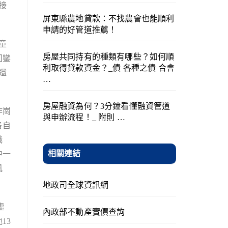
接
屏東縣農地貸款：不找農會也能順利
申請的好管道推薦！
童
房屋共同持有的種類有哪些？如何順
回鑾
利取得貸款資金？_債 各種之債 合會
還
…
房屋融資為何？3分鐘看懂融資管道
作崗
與申辦流程！_ 附則 …
各自
職
相關連結
中一
風
地政司全球資訊網
虛
內政部不動產實價查詢
13