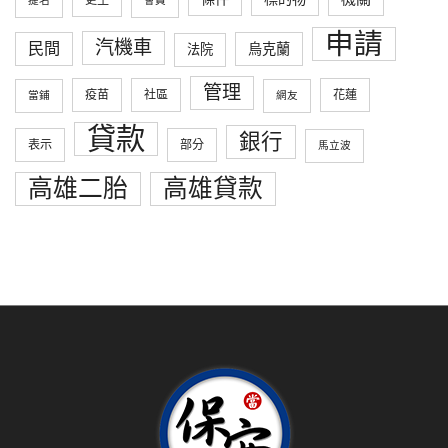
更生
提名
會員
申請
汽機車
民間
烏克蘭
法院
管理
疫苗
社區
花蓮
當鋪
網友
貸款
銀行
表示
部分
馬立波
高雄二胎
高雄貸款