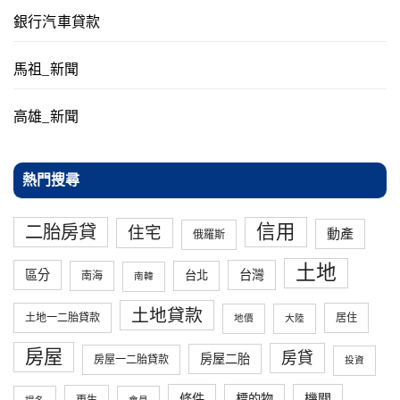
銀行汽車貸款
馬祖_新聞
高雄_新聞
熱門搜尋
信用
二胎房貸
住宅
動產
俄羅斯
土地
區分
台灣
台北
南海
南韓
土地貸款
土地一二胎貸款
居住
地價
大陸
房屋
房貸
房屋二胎
房屋一二胎貸款
投資
條件
標的物
機關