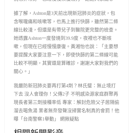
據了解，Ashton是3天前出現新冠肺炎的症狀，包
含喉嚨痛和咳嗽等，也馬上進行快篩，雖然第二條
線比較淺，但還是有帶兒子到醫院更完整的檢查。
她透露Ashton一度發燒到39.9度，夜裡也不斷咳
嗽，但現在已經慢慢康復。黃湘怡也說：「主要想
要提醒大家要注意一下，即使快篩的第二條線可能
比較不明顯，其實還是算確診，謝謝大家對我們的
關心。」
我嚴防新冠肺炎要再打第4劑？林氏璧：無止境打
下去 沒人會理你！父傳2子 不明感染源家庭群聚再
現長者第三劑接種率低 專家：解封危險父子居隔偷
溜去喝魚湯 業者無奈發聲沒掃實名制真的會罰！他
曝「台南警察1舉動」 網揪疑點