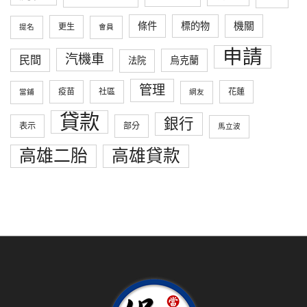
條件
標的物
機關
更生
提名
會員
申請
汽機車
民間
烏克蘭
法院
管理
疫苗
社區
花蓮
當鋪
網友
貸款
銀行
表示
部分
馬立波
高雄二胎
高雄貸款