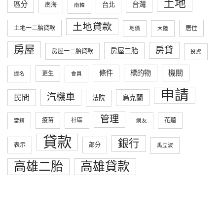
土地
區分
台灣
台北
南海
南韓
土地貸款
土地一二胎貸款
居住
地價
大陸
房屋
房貸
房屋二胎
房屋一二胎貸款
投資
條件
標的物
機關
更生
提名
會員
申請
汽機車
民間
烏克蘭
法院
管理
疫苗
社區
花蓮
當鋪
網友
貸款
銀行
表示
部分
馬立波
高雄二胎
高雄貸款