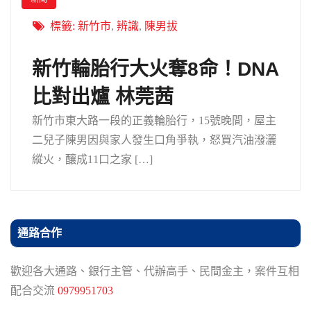
標籤:
新竹市
,
辨識
,
陳男拔
新竹輪胎行大火奪8命！DNA
比對出爐 林莞茜
新竹市東大路一段的正義輪胎行，15號晚間，屋主
二兒子陳男因與家人發生口角爭執，怒買汽油潑灑
縱火，釀成11口之家 […]
通路合作
歡迎各大通路、銀行主管、代辦高手、民間金主，案件互相
配合交流
0979951703