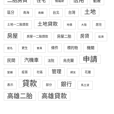
信用
二胎房貸
住宅
動產
俄羅斯
土地
區分
台灣
台北
南海
南韓
土地貸款
土地一二胎貸款
居住
地價
大陸
房屋
房貸
房屋二胎
房屋一二胎貸款
投資
條件
標的物
機關
更生
提名
會員
申請
汽機車
民間
烏克蘭
法院
管理
疫苗
社區
花蓮
當鋪
網友
貸款
銀行
表示
部分
馬立波
高雄二胎
高雄貸款