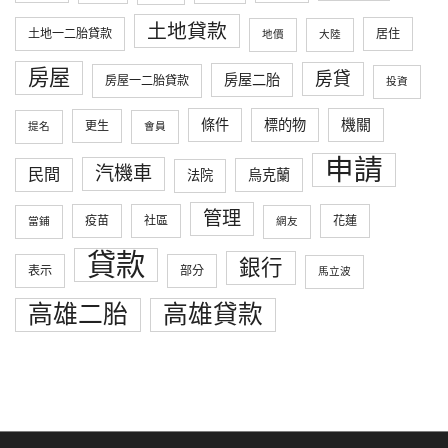
土地貸款
土地一二胎貸款
居住
地價
大陸
房屋
房貸
房屋二胎
房屋一二胎貸款
投資
條件
標的物
機關
更生
提名
會員
申請
汽機車
民間
烏克蘭
法院
管理
疫苗
社區
花蓮
當鋪
網友
貸款
銀行
表示
部分
馬立波
高雄二胎
高雄貸款