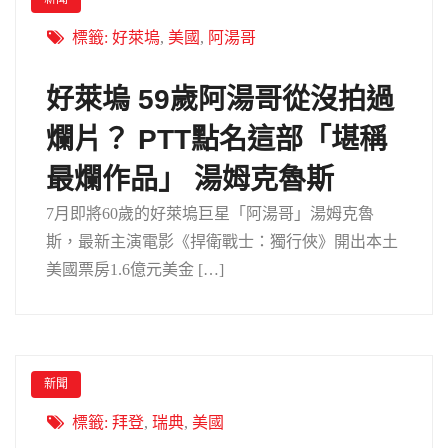
標籤:
好萊塢
,
美國
,
阿湯哥
好萊塢 59歲阿湯哥從沒拍過
爛片？ PTT點名這部「堪稱
最爛作品」 湯姆克魯斯
7月即將60歲的好萊塢巨星「阿湯哥」湯姆克魯
斯，最新主演電影《捍衛戰士：獨行俠》開出本土
美國票房1.6億元美金 […]
新聞
標籤:
拜登
,
瑞典
,
美國