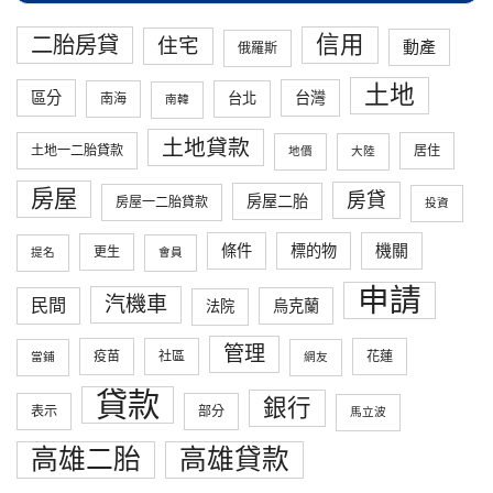
信用
二胎房貸
住宅
動產
俄羅斯
土地
區分
台灣
台北
南海
南韓
土地貸款
土地一二胎貸款
居住
地價
大陸
房屋
房貸
房屋二胎
房屋一二胎貸款
投資
條件
標的物
機關
更生
提名
會員
申請
汽機車
民間
烏克蘭
法院
管理
疫苗
社區
花蓮
當鋪
網友
貸款
銀行
表示
部分
馬立波
高雄二胎
高雄貸款