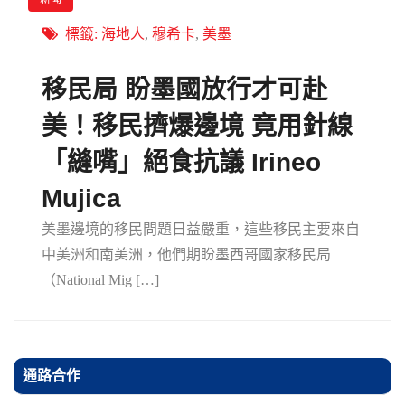
標籤:
海地人
,
穆希卡
,
美墨
移民局 盼墨國放行才可赴
美！移民擠爆邊境 竟用針線
「縫嘴」絕食抗議 Irineo
Mujica
美墨邊境的移民問題日益嚴重，這些移民主要來自
中美洲和南美洲，他們期盼墨西哥國家移民局
（National Mig […]
通路合作