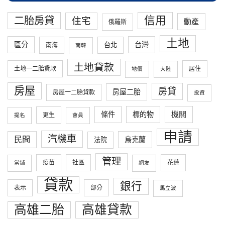
信用
二胎房貸
住宅
動產
俄羅斯
土地
區分
台灣
台北
南海
南韓
土地貸款
土地一二胎貸款
居住
地價
大陸
房屋
房貸
房屋二胎
房屋一二胎貸款
投資
條件
標的物
機關
更生
提名
會員
申請
汽機車
民間
烏克蘭
法院
管理
疫苗
社區
花蓮
當鋪
網友
貸款
銀行
表示
部分
馬立波
高雄二胎
高雄貸款