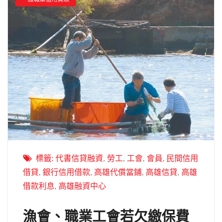
標籤:
代書信貸融資
,
勞工
,
工會
,
會員
,
民間信用
借貸
,
銀行信用借款
,
高雄代償當鋪
,
高雄信貸
,
高雄
借款利息
,
高雄融資中心
漁會、職業工會若欠繳保費