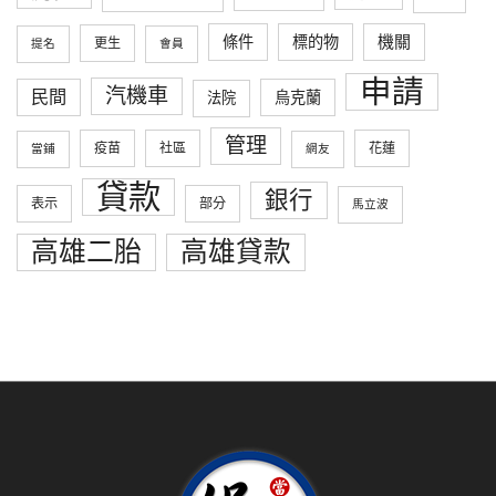
條件
標的物
機關
更生
提名
會員
申請
汽機車
民間
烏克蘭
法院
管理
疫苗
社區
花蓮
當鋪
網友
貸款
銀行
表示
部分
馬立波
高雄二胎
高雄貸款