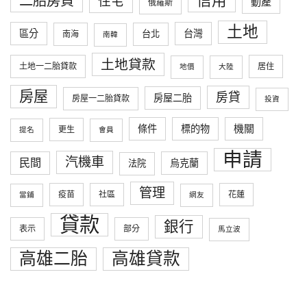
信用
二胎房貸
住宅
動產
俄羅斯
土地
區分
台灣
台北
南海
南韓
土地貸款
土地一二胎貸款
居住
地價
大陸
房屋
房貸
房屋二胎
房屋一二胎貸款
投資
條件
標的物
機關
更生
提名
會員
申請
汽機車
民間
烏克蘭
法院
管理
疫苗
社區
花蓮
當鋪
網友
貸款
銀行
表示
部分
馬立波
高雄二胎
高雄貸款